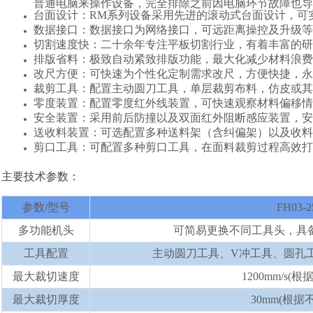
普通电脑来操作设备，完全排除之前因电脑环节故障也导
台面设计：RM系列设备采用先进的滚动式台面设计，可
数据接口：数据接口为网络接口，可远距离操控及升级等
切割速度快：二十余年专注平板切割行业，有着丰富的研发
排版省料：极致自动紧致排版功能，最大化减少材料浪费
改尺方便：可快速为个性化定制需求改尺，方便快捷，永
裁剪工具：配置主动圆刀工具，单层裁剪布料，仿皮或其
零度装置：配置零度红外线装置，可快速观察材料偏移情
安全装置：采用前后防撞以及双面红外阻断感应装置，安
送收料装置：可选配置多种送料架（含纠偏架）以及收料
剪口工具：可配置多种剪口工具，在面料裁剪过程高效打
主要
技术参数：
参数
/型号
FH03-2
多功能机头
可简易更换不同工具头，具
工具配置
主动圆刀工具、V冲工具、圆孔
最大裁切速度
1200mm/s(
最大裁切厚度
30mm(根据